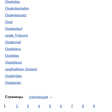
Opakglas
Opakglashafen
Opakglassatz
Opal
Opalanlauf
opale Trübung
Opalemail
Opalglanz
Opalglas
Opalglasur
opalhaltiges Gestein
Opalinglas
Opalsinter
Страницы
следующая
→
1
2
3
4
5
6
7
8
9